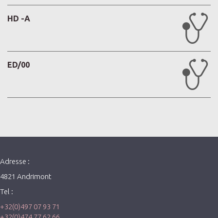
HD -A
ED/00
Adresse :
4821 Andrimont
Tel :
+32(0)497 07 93 71
+32(0)474 77 62 66